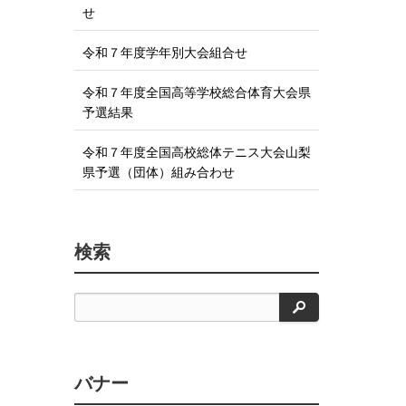
せ
す
る
令和７年度学年別大会組合せ
令和７年度全国高等学校総合体育大会県
予選結果
令和７年度全国高校総体テニス大会山梨
県予選（団体）組み合わせ
検索
検
索
バナー