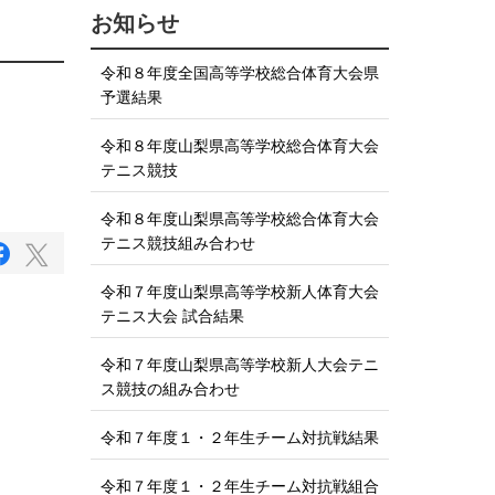
お知らせ
令和８年度全国高等学校総合体育大会県
予選結果
令和８年度山梨県高等学校総合体育大会
テニス競技
令和８年度山梨県高等学校総合体育大会
テニス競技組み合わせ
F
T
a
w
c
令和７年度山梨県高等学校新人体育大会
i
e
テニス大会 試合結果
b
t
o
t
o
令和７年度山梨県高等学校新人大会テニ
e
k
ス競技の組み合わせ
で
r
シ
で
ェ
令和７年度１・２年生チーム対抗戦結果
ア
シ
す
ェ
る
令和７年度１・２年生チーム対抗戦組合
ア