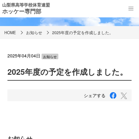
山梨県高等学校体育連盟
ホッケー専門部
お知らせ
HOME
お知らせ
2025年度の予定を作成しました。
2025年04月04日
お知らせ
2025年度の予定を作成しました。
F
T
シェアする
a
w
c
i
e
b
t
o
t
o
e
k
で
r
お知らせ
シ